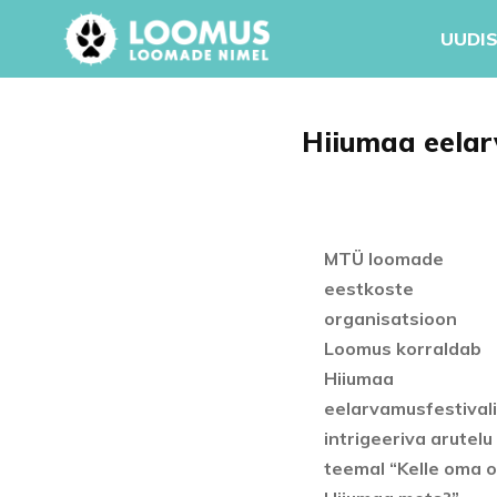
UUDIS
Hiiumaa eelar
MTÜ loomade
eestkoste
organisatsioon
Loomus korraldab
Hiiumaa
eelarvamusfestivali
intrigeeriva arutelu
teemal “Kelle oma 