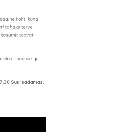
eaalne koht, kuna
ti tahaks terve
t kasumit toovat
anikke, looduse- ja
 17.30 Suursadamas.