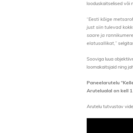
looduskaitselised või
“
Eesti kõige metsar
just siin tulevad ko
saare ja rannikumere
elatusallikat,
” selgita
Sooviga luua objektii
loomakaitsjaid ning ja
Paneelarutelu “Kell
Arutelualal on kell
Arutelu tutvustav vid