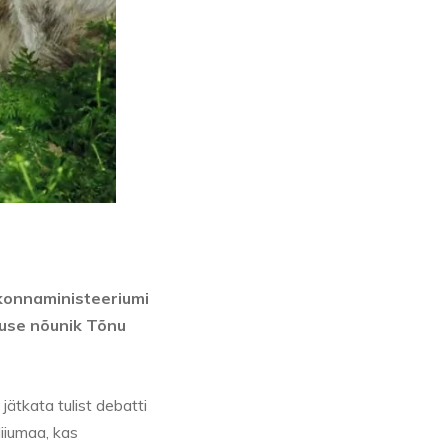
kkonnaministeeriumi
duse nõunik Tõnu
jätkata tulist debatti
Hiiumaa, kas