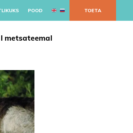
TLIKUKS
POOD
TOETA
al metsateemal