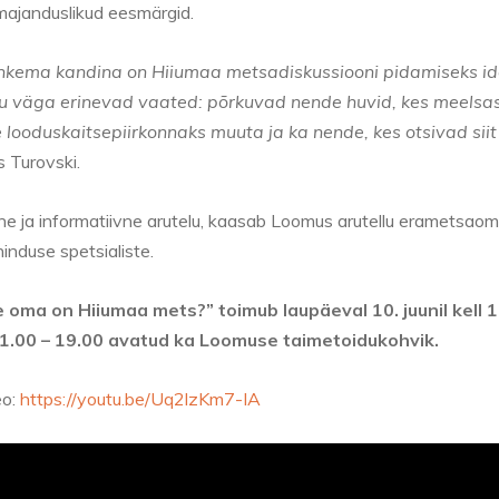
 majanduslikud eesmärgid.
ohkema kandina on Hiiumaa metsadiskussiooni pidamiseks id
kku väga erinevad vaated: põrkuvad nende huvid, kes meelsas
 looduskaitsepiirkonnaks muuta ja ka nende, kes otsivad sii
s Turovski.
vne ja informatiivne arutelu, kaasab Loomus arutellu erametsaom
hinduse spetsialiste.
e oma on Hiiumaa mets?” toimub laupäeval 10. juunil kell
 11.00 – 19.00 avatud ka Loomuse taimetoidukohvik.
eo:
https://youtu.be/Uq2lzKm7-IA