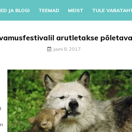
ED JA BLOGI
TEEMAD
MEIST
TULE VABATAH
vamusfestivalil arutletakse põletav
juuni 8, 2017
l
on