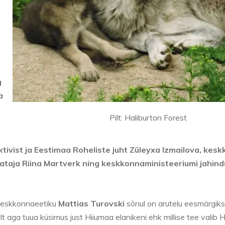
g
a
Pilt: Haliburton Forest
ktivist ja Eestimaa Roheliste juht Züleyxa Izmailova, kes
taja Riina Martverk ning keskkonnaministeeriumi jahin
keskkonnaeetiku
Mattias Turovski
sõnul on arutelu eesmärgiks 
 aga tuua küsimus just Hiiumaa elanikeni ehk millise tee valib 