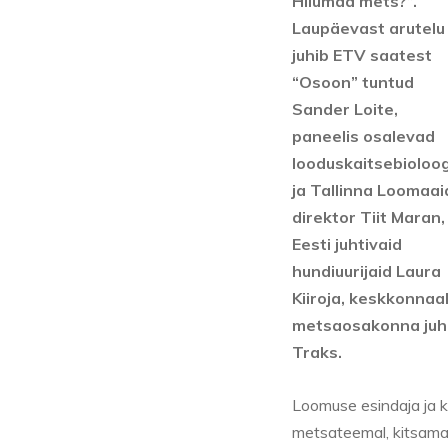
Hiiumaa mets?”.
Laupäevast arutelu
juhib ETV saatest
“Osoon” tuntud
Sander Loite,
paneelis osalevad
looduskaitsebioloo
ja Tallinna Loomaai
direktor Tiit Maran,
Eesti juhtivaid
hundiuurijaid Laura
Kiiroja, keskkonnaa
metsaosakonna juha
Traks.
Loomuse esindaja ja 
metsateemal, kitsamalt