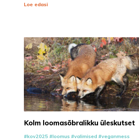
Loe edasi
Kolm loomasõbralikku üleskutset
kov2025
loomus
valimised
veganmess