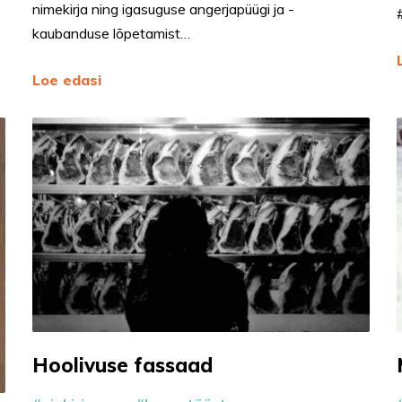
nimekirja ning igasuguse angerjapüügi ja -
kaubanduse lõpetamist…
Loe edasi
Hoolivuse fassaad