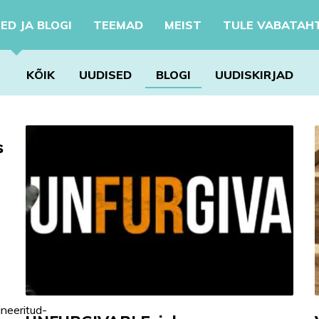
ED JA BLOGI
TEEMAD
MEIST
TULE VABATAH
KÕIK
UUDISED
BLOGI
UUDISKIRJAD
s
neeritud-