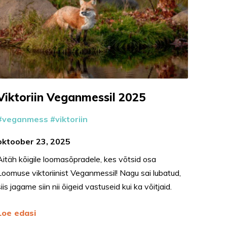
Viktoriin Veganmessil 2025
veganmess
viktoriin
oktoober 23, 2025
Aitäh kõigile loomasõpradele, kes võtsid osa
Loomuse viktoriinist Veganmessil! Nagu sai lubatud,
siis jagame siin nii õigeid vastuseid kui ka võitjaid.
Loe edasi