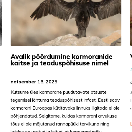
Avalik pöördumine kormoranide
kaitse ja teaduspõhisuse nimel
detsember 18, 2025
Kutsume üles kormorane puudutavate otsuste
tegemisel lähtuma teaduspõhisest infost. Eesti soov
kormorani Euroopas kütitavaks linnuks liigitada ei ole
,
põhjendatud. Selgitame, kuidas kormorani arvukuse
tõus ei ole mõjutanud rannapüüki tervikuna ning
kuidas on uuritud ja leitud, et kormorani mõju