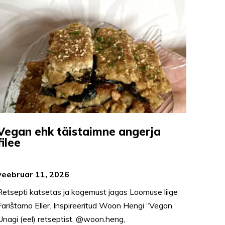
Vegan ehk täistaimne angerja
filee
veebruar 11, 2026
Retsepti katsetas ja kogemust jagas Loomuse liige
Farištamo Eller. Inspireeritud Woon Hengi “Vegan
Unagi (eel) retseptist. @woon.heng,