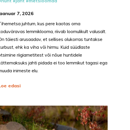
hunt
jaht
metsloomad
jaanuar 7, 2026
Tihemetsa juhtum, kus pere kaotas oma
koduväravas lemmiklooma, riivab loomulikult valusalt.
On täiesti arusaadav, et sellises olukorras tuntakse
kurbust, ehk ka viha või hirmu. Kuid süüdlaste
otsimine riigiametitest või nõue huntidele
kättemaksuks jahti pidada ei too lemmikut tagasi ega
muuda inimeste elu.
Loe edasi