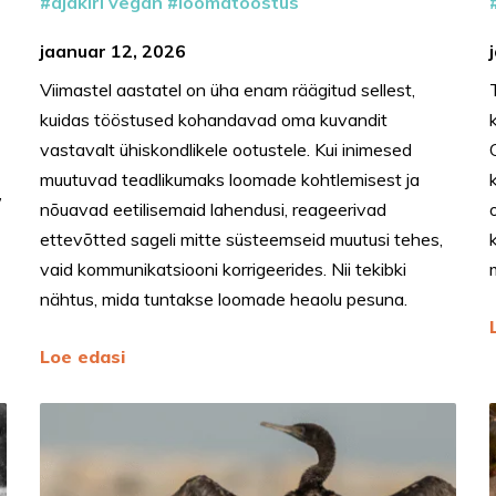
ajakiri vegan
loomatööstus
a
jaanuar 12, 2026
Viimastel aastatel on üha enam räägitud sellest,
kuidas tööstused kohandavad oma kuvandit
vastavalt ühiskondlikele ootustele. Kui inimesed
muutuvad teadlikumaks loomade kohtlemisest ja
,
nõuavad eetilisemaid lahendusi, reageerivad
ettevõtted sageli mitte süsteemseid muutusi tehes,
vaid kommunikatsiooni korrigeerides. Nii tekibki
nähtus, mida tuntakse loomade heaolu pesuna.
Loe edasi