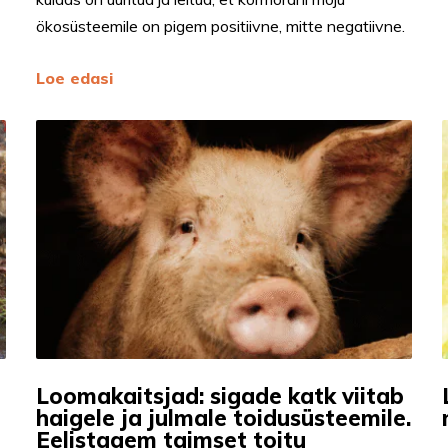
ökosüsteemile on pigem positiivne, mitte negatiivne.
Loe edasi
Loomakaitsjad: sigade katk viitab
haigele ja julmale toidusüsteemile.
Eelistagem taimset toitu