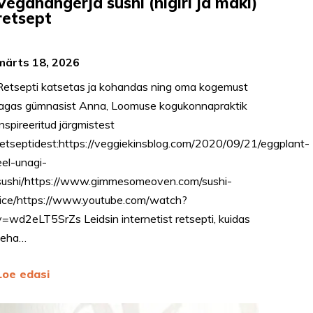
Veganangerja sushi (nigiri ja maki)
retsept
märts 18, 2026
Retsepti katsetas ja kohandas ning oma kogemust
jagas gümnasist Anna, Loomuse kogukonnapraktik
Inspireeritud järgmistest
retseptidest:https://veggiekinsblog.com/2020/09/21/eggplant-
eel-unagi-
sushi/https://www.gimmesomeoven.com/sushi-
rice/https://www.youtube.com/watch?
v=wd2eLT5SrZs Leidsin internetist retsepti, kuidas
teha…
Loe edasi