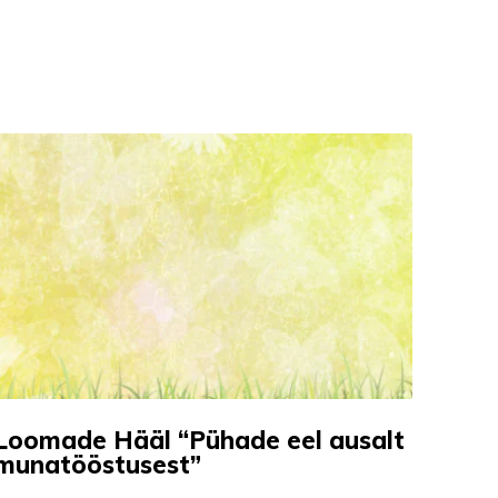
Loomade Hääl “Pühade eel ausalt
munatööstusest”