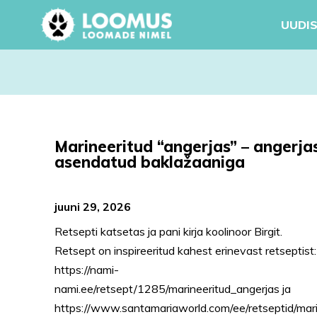
UUDIS
Marineeritud “angerjas” – angerja
asendatud baklažaaniga
juuni 29, 2026
Retsepti katsetas ja pani kirja koolinoor Birgit.
Retsept on inspireeritud kahest erinevast retseptist:
https://nami-
nami.ee/retsept/1285/marineeritud_angerjas ja
https://www.santamariaworld.com/ee/retseptid/mari