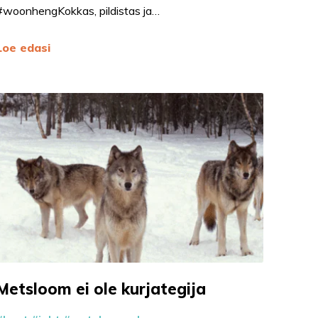
#woonhengKokkas, pildistas ja…
Loe edasi
Metsloom ei ole kurjategija