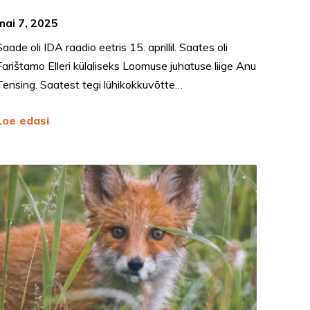
mai 7, 2025
Saade oli IDA raadio eetris 15. aprillil. Saates oli
Farištamo Elleri külaliseks Loomuse juhatuse liige Anu
Tensing. Saatest tegi lühikokkuvõtte…
Loe edasi