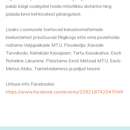
palub kõigil osalejatel hoida mõistlikku distantsi ning
pidada kinni kehtivatest piirangutest.
Lisaks Loomusele toetavad karusloomafarmide
keelustamist ja kutsuvad Riigikogu ette oma poolehoidu
näitama Varjupaikade MTÜ, Pesaleidja, Kasside
Turvakodu, Kelmiküla Kassijaam, Tartu Kassikaitse, Eesti
Roheline Liikumine, Päästame Eesti Metsad MTÜ, Eesti
Metsa Abiks, Taimetoidumess ja paljud teised.
Ürituse info Facebookis:
https://www.facebook.com/events/329218742047049