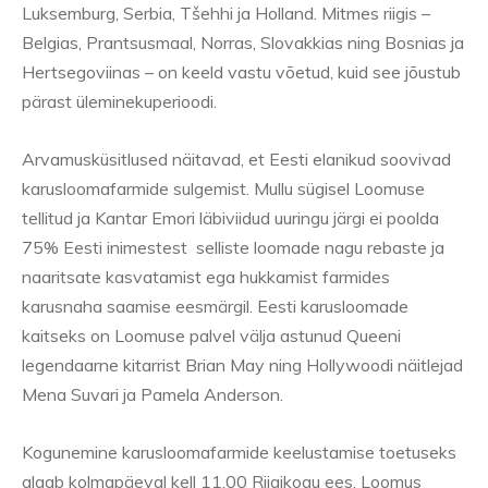
Luksemburg, Serbia, Tšehhi ja Holland. Mitmes riigis –
Belgias, Prantsusmaal, Norras, Slovakkias ning Bosnias ja
Hertsegoviinas – on keeld vastu võetud, kuid see jõustub
pärast üleminekuperioodi.
Arvamusküsitlused näitavad, et Eesti elanikud soovivad
karusloomafarmide sulgemist. Mullu sügisel Loomuse
tellitud ja Kantar Emori läbiviidud uuringu järgi ei poolda
75% Eesti inimestest selliste loomade nagu rebaste ja
naaritsate kasvatamist ega hukkamist farmides
karusnaha saamise eesmärgil. Eesti karusloomade
kaitseks on Loomuse palvel välja astunud Queeni
legendaarne kitarrist Brian May ning Hollywoodi näitlejad
Mena Suvari ja Pamela Anderson.
Kogunemine karusloomafarmide keelustamise toetuseks
algab kolmapäeval kell 11.00 Riigikogu ees. Loomus