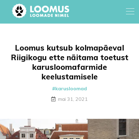
Loomus kutsub kolmapäeval
Riigikogu ette näitama toetust
karusloomafarmide
keelustamisele
karusloomad
mai 31, 2021