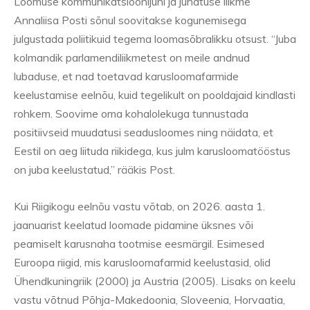
Loomuse kommunikatsioonijuhi ja juhatuse liikme
Annaliisa Posti sõnul soovitakse kogunemisega
julgustada poliitikuid tegema loomasõbralikku otsust. “Juba
kolmandik parlamendiliikmetest on meile andnud
lubaduse, et nad toetavad karusloomafarmide
keelustamise eelnõu, kuid tegelikult on pooldajaid kindlasti
rohkem. Soovime oma kohalolekuga tunnustada
positiivseid muudatusi seadusloomes ning näidata, et
Eestil on aeg liituda riikidega, kus julm karusloomatööstus
on juba keelustatud,” rääkis Post.
Kui Riigikogu eelnõu vastu võtab, on 2026. aasta 1.
jaanuarist keelatud loomade pidamine üksnes või
peamiselt karusnaha tootmise eesmärgil. Esimesed
Euroopa riigid, mis karusloomafarmid keelustasid, olid
Ühendkuningriik (2000) ja Austria (2005). Lisaks on keelu
vastu võtnud Põhja-Makedoonia, Sloveenia, Horvaatia,