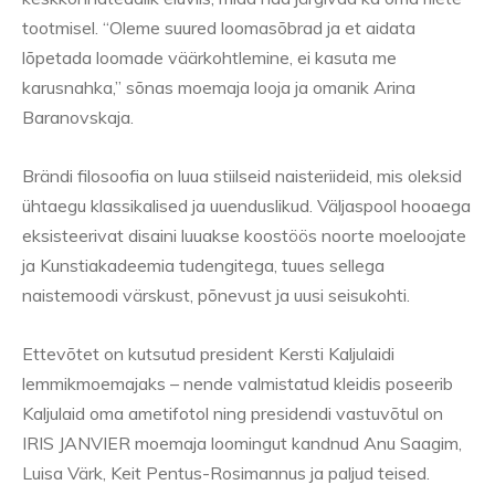
tootmisel. “Oleme suured loomasõbrad ja et aidata
lõpetada loomade väärkohtlemine, ei kasuta me
karusnahka,” sõnas moemaja looja ja omanik Arina
Baranovskaja.
Brändi filosoofia on luua stiilseid naisteriideid, mis oleksid
ühtaegu klassikalised ja uuenduslikud. Väljaspool hooaega
eksisteerivat disaini luuakse koostöös noorte moeloojate
ja Kunstiakadeemia tudengitega, tuues sellega
naistemoodi värskust, põnevust ja uusi seisukohti.
Ettevõtet on kutsutud president Kersti Kaljulaidi
lemmikmoemajaks – nende valmistatud kleidis poseerib
Kaljulaid oma ametifotol ning presidendi vastuvõtul on
IRIS JANVIER moemaja loomingut kandnud Anu Saagim,
Luisa Värk, Keit Pentus-Rosimannus ja paljud teised.