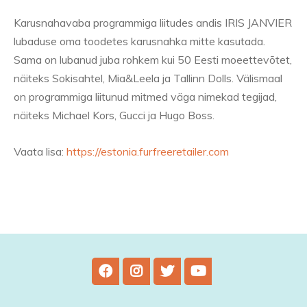
Karusnahavaba programmiga liitudes andis IRIS JANVIER
lubaduse oma toodetes karusnahka mitte kasutada.
Sama on lubanud juba rohkem kui 50 Eesti moeettevõtet,
näiteks Sokisahtel, Mia&Leela ja Tallinn Dolls. Välismaal
on programmiga liitunud mitmed väga nimekad tegijad,
näiteks Michael Kors, Gucci ja Hugo Boss.
Vaata lisa:
https://estonia.furfreeretailer.com
Facebook
Instagram
Twitter
Youtube