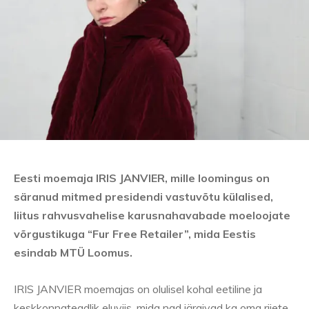
Eesti moemaja IRIS JANVIER, mille loomingus on
säranud mitmed presidendi vastuvõtu külalised,
liitus rahvusvahelise karusnahavabade moeloojate
võrgustikuga “Fur Free Retailer”, mida Eestis
esindab MTÜ Loomus.
IRIS JANVIER moemajas on olulisel kohal eetiline ja
keskkonnateadlik eluviis, mida nad järgivad ka oma riiete