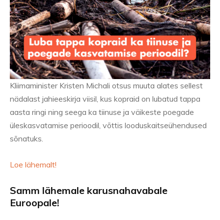
Kliimaminister Kristen Michali otsus muuta alates sellest
nädalast jahieeskirja viisil, kus kopraid on lubatud tappa
aasta ringi ning seega ka tiinuse ja väikeste poegade
üleskasvatamise perioodil, võttis looduskaitseühendused
sõnatuks.
Loe lähemalt!
Samm lähemale karusnahavabale
Euroopale!