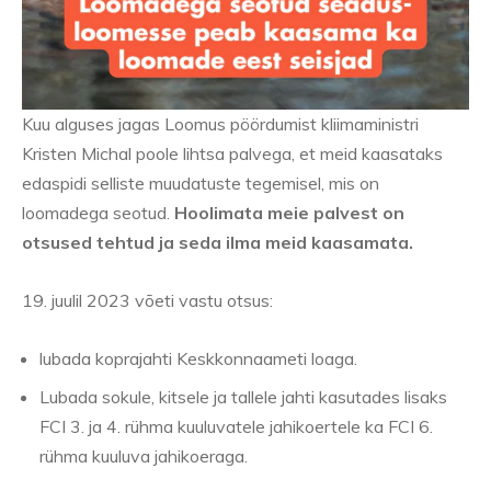
Kuu alguses jagas Loomus pöördumist kliimaministri
Kristen Michal poole lihtsa palvega, et meid kaasataks
edaspidi selliste muudatuste tegemisel, mis on
loomadega seotud.
Hoolimata meie palvest on
otsused tehtud ja seda ilma meid kaasamata.
19. juulil 2023 võeti vastu otsus:
lubada koprajahti Keskkonnaameti loaga.
Lubada sokule, kitsele ja tallele jahti kasutades lisaks
FCI 3. ja 4. rühma kuuluvatele jahikoertele ka FCI 6.
rühma kuuluva jahikoeraga.