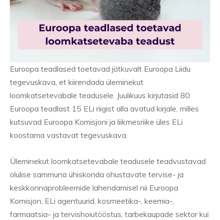
Euroopa teadlased toetavad jätkuvalt Euroopa Liidu
tegevuskava, et kiirendada üleminekut
loomkatsetevabale teadusele. Juulikuus kirjutasid 80
Euroopa teadlast 15 ELi riigist alla avatud kirjale, milles
kutsuvad Euroopa Komisjoni ja liikmesriike üles ELi
koostama vastavat tegevuskava.
Üleminekut loomkatsetevabale teadusele teadvustavad
olulise sammuna ühiskonda ohustavate tervise- ja
keskkonnaprobleemide lahendamisel nii Euroopa
Komisjon, ELi agentuurid, kosmeetika-, keemia-,
farmaatsia- ja tervishoiutööstus, tarbekaupade sektor kui