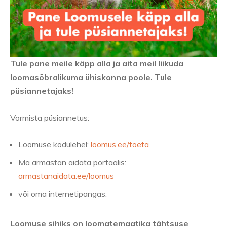
Tule pane meile käpp alla ja aita meil liikuda
loomasõbralikuma ühiskonna poole. Tule
püsiannetajaks!
Vormista püsiannetus:
Loomuse kodulehel:
loomus.ee/toeta
Ma armastan aidata portaalis:
armastanaidata.ee/loomus
või oma internetipangas.
Loomuse sihiks on loomatemaatika tähtsuse