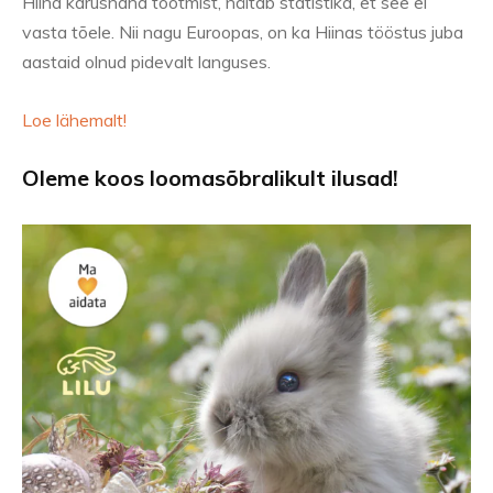
Hiina karusnaha tootmist, näitab statistika, et see ei
vasta tõele. Nii nagu Euroopas, on ka Hiinas tööstus juba
aastaid olnud pidevalt languses.
Loe lähemalt!
Oleme koos loomasõbralikult ilusad!