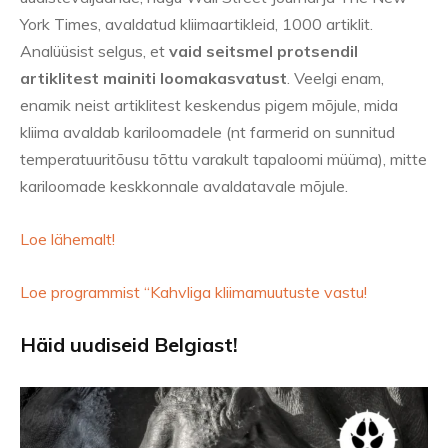
York Times, avaldatud kliimaartikleid, 1000 artiklit.
Analüüsist selgus, et
vaid seitsmel protsendil
artiklitest mainiti loomakasvatust
. Veelgi enam,
enamik neist artiklitest keskendus pigem mõjule, mida
kliima avaldab kariloomadele (nt farmerid on sunnitud
temperatuuritõusu tõttu varakult tapaloomi müüma), mitte
kariloomade keskkonnale avaldatavale mõjule.
Loe lähemalt!
Loe programmist “Kahvliga kliimamuutuste vastu!
Häid uudiseid Belgiast!