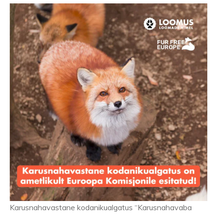
Karusnahavastane kodanikualgatus “Karusnahavaba