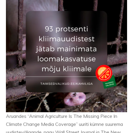
Aruandes “Animal Agriculture Is The Missing Piece In
Climate Change Media Coverage” uuriti kümne suurema
uudisteväljaande, nagu Wall Street Journal ja The New