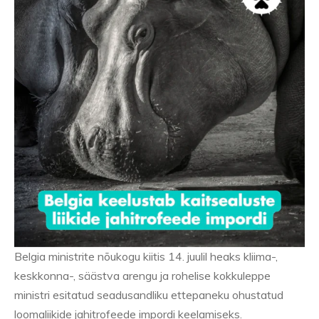
Belgia ministrite nõukogu kiitis 14. juulil heaks kliima-,
keskkonna-, säästva arengu ja rohelise kokkuleppe
ministri esitatud seadusandliku ettepaneku ohustatud
loomaliikide jahitrofeede impordi keelamiseks.