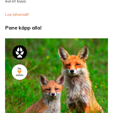
eurot kuus
.
Loe lähemalt!
Pane käpp alla!