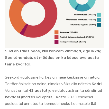
Suvi on täies hoos, küll rohkem vihmaga, aga ikkagi!
See tähendab, et möödas on ka käesoleva aasta
teine kvartal.
Seekord vaatasime ka, kes on meie keskmine annetaja.
Ta tõenäoliselt on naine, nimeks võiks olla näiteks
Kadri
.
Vanust on tal
41 aastat
ja eeldatavasti on ta
sündinud
kevadel
(märtsis või aprillis). Aasta 2023 esimesel
poolaastal annetas ta loomade heaks Loomusele
8,9