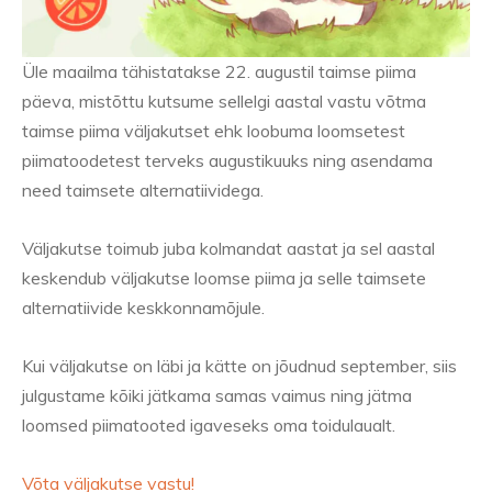
Üle maailma tähistatakse 22. augustil taimse piima
päeva, mistõttu kutsume sellelgi aastal vastu võtma
taimse piima väljakutset ehk loobuma loomsetest
piimatoodetest terveks augustikuuks ning asendama
need taimsete alternatiividega.
Väljakutse toimub juba kolmandat aastat ja sel aastal
keskendub väljakutse loomse piima ja selle taimsete
alternatiivide keskkonnamõjule.
Kui väljakutse on läbi ja kätte on jõudnud september, siis
julgustame kõiki jätkama samas vaimus ning jätma
loomsed piimatooted igaveseks oma toidulaualt.
Võta väljakutse vastu!